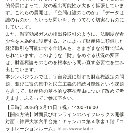
的発展によって、財の産出可能性が大きく拡張していま
す。これらの展開は、「空間は誰のものか」「データは
誰のものか」といった問いを、かつてなく切実なものに
しています。

また、温室効果ガスの排出枠取引のように、法制度が希
少性を人為的に設定することによって財産権に類似した
経済取引を可能にする仕組みも、さまざまな分野で試み
られています。このような「財」をめぐる状況の変容
は、財産権論そのものを根本から問い直す必要性を生み
出しています。

本シンポジウムでは、宇宙資源に対する財産権設定の問
題、並びに富の集中と民主主義の持続可能性という課題
を通じて、財産権の基本的な存在理由について改めて考
えます。ふるってご参加下さい。
【日時】2026年2月11日（祝）14:00~18:00

【開催方法】対面及びオンラインのハイフレックス開催

対面：神戸大学六甲台第１キャンパス第４学舎１階「コ
ラボレーションルーム」
https://www.kobe-