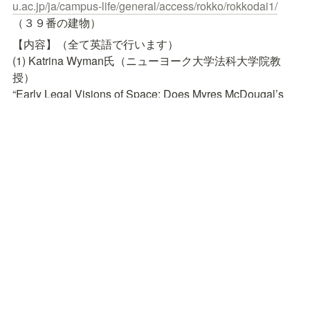
u.ac.jp/ja/campus-life/general/access/rokko/rokkodai1/
（３９番の建物）
【内容】（全て英語で行います）

(1) Katrina Wyman氏（ニューヨーク大学法科大学院教
授）

“Early Legal Visions of Space: Does Myres McDougal’s 
Work Hold Lessons for Today?

コメント：原田大樹氏（京都大学法学系（大学院公共政
策連携研究部）教授）

平野実晴氏（神戸大学大学院法学研究科准教授）
(2) 木下昌彦氏（神戸大学大学院法学研究科教授）

“Democratic Economic Reform and Constitution: A Case 
Study of Japanese Economic Reform after World War II”

コメント：平良小百合氏（一橋大学大学院法学研究科准
教授）
問い合わせ先：角松生史（神戸大学大学院法学政治学研
究科教授）
kado@kobe-u.ac.jp
本シンポジウムはJSPS科研費JP23H00034及び社会シス