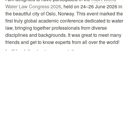
Water Law Congress 2026
, held on 24–26 June 2026 in 
the beautiful city of Oslo, Norway. This event marked the 
first truly global academic conference dedicated to water 
law, bringing together professionals from diverse 
disciplines and backgrounds. It was great to meet many 
friends and get to know experts from all over the world!
I will be delivering two presentations:
Oral Presentation:
From Principles to Standards: 
Judicial Articulation of Interstitial Norms in International 
Water Disputes
Poster Presentation:
Ice Governance: A New 
Component of Global Water Law?