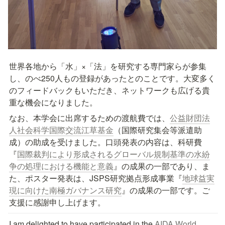
世界各地から「水」×「法」を研究する専門家らが参集
し、のべ250人もの登録があったとのことです。大変多く
のフィードバックもいただき、ネットワークも広げる貴
重な機会になりました。
なお、本学会に出席するための渡航費では、
公益財団法
人社会科学国際交流江草基金
（国際研究集会等派遣助
成）の助成を受けました。口頭発表の内容は、科研費
『
国際裁判により形成されるグローバル規制基準の水紛
争の処理における機能と意義
』の成果の一部であり、ま
た、ポスター発表は、JSPS研究拠点形成事業『
地球益実
現に向けた南極ガバナンス研究
』の成果の一部です。ご
支援に感謝申し上げます。
I am delighted to have participated in the 
AIDA World 